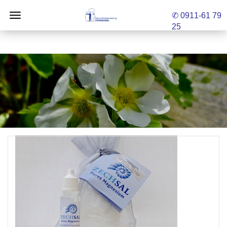
✆ 0911-61 79
25