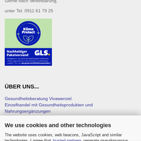
Gerne nach Vereinbarung,
unter Tel. 0911 61 79 25
ÜBER UNS...
Gesundheitsberatung Vivawenzel.
Einzelhandel mit Gesundheitsprodukten und
Nahrungsergänzungen
We use cookies and other technologies
NEWSLETTER-ANMELDUNG
The website uses cookies, web beacons, JavaScript and similar
technologies. I agree that
trusted partners
generate pseudonymous