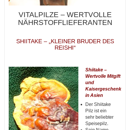
VITALPILZE – WERTVOLLE
NÄHRSTOFFLIEFERANTEN
SHIITAKE – „KLEINER BRUDER DES
REISHI“
Shiitake –
Wertvolle Mitgift
und
Kaisergeschenk
in Asien
Der Shiitake
Pilz ist ein
sehr beliebter
Speisepilz.
Sein Name