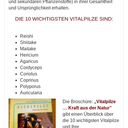
und sekundären Pflanzenstoffe) in ihrer Gesamtheit
und Ursprünglichkeit erhalten.
DIE 10 WICHTIGSTEN VITALPILZE SIND:
Reishi
Shiitake
Maitake
Hericium
Agaricus
Cordyceps
Coriolus
Coprinus
Polyporus
Auricularia
Die Broschüre:
„Vitalpilze
… Kraft aus der Natur“
gibt einen Überblick über
die 10 wichtigsten Vitalpilze
und Ihre