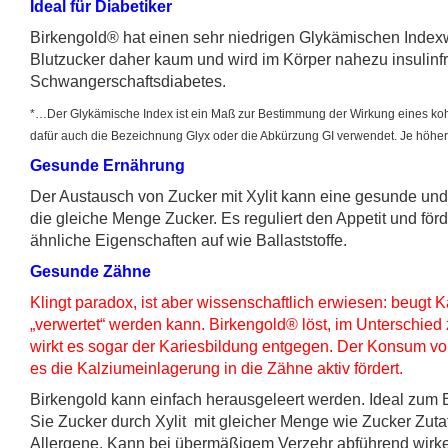
Ideal für Diabetiker
Birkengold® hat einen sehr niedrigen Glykämischen Indexwe
Blutzucker daher kaum und wird im Körper nahezu insulinfre
Schwangerschaftsdiabetes.
*…Der Glykämische Index ist ein Maß zur Bestimmung der Wirkung eines kohl
dafür auch die Bezeichnung Glyx oder die Abkürzung GI verwendet. Je höher de
Gesunde Ernährung
Der Austausch von Zucker mit Xylit kann eine gesunde und
die gleiche Menge Zucker. Es reguliert den Appetit und fö
ähnliche Eigenschaften auf wie Ballaststoffe.
Gesunde Zähne
Klingt paradox, ist aber wissenschaftlich erwiesen:
beugt Ka
„verwertet“ werden kann. Birkengold® löst, im Unterschied
wirkt es sogar der Kariesbildung entgegen. Der Konsum vo
es die Kalziumeinlagerung in die Zähne aktiv fördert.
Birkengold kann einfach herausgeleert werden. Ideal zum
Sie Zucker durch Xylit mit gleicher Menge wie Zucker Zuta
Allergene. Kann bei übermäßigem Verzehr abführend wirke