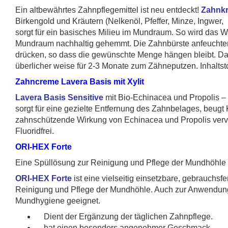
Ein altbewährtes Zahnpflegemittel ist neu entdeckt!
Zahnkre
Birkengold und Kräutern (Nelkenöl, Pfeffer, Minze, Ingwer
sorgt für ein basisches Milieu im Mundraum. So wird das 
Mundraum nachhaltig gehemmt. Die Zahnbürste anfeuchten (n
drücken, so dass die gewünschte Menge hängen bleibt. Dan
überlicher weise für 2-3 Monate zum Zähneputzen. Inhaltstof
Zahncreme Lavera Basis mit Xylit
Lavera Basis Sensitive
mit Bio-Echinacea und Propolis –
sorgt für eine gezielte Entfernung des Zahnbelages, beugt K
zahnschützende Wirkung von Echinacea und Propolis vervo
Fluoridfrei.
ORI-HEX Forte
Eine Spüllösung zur Reinigung und Pflege der Mundhöhle
ORI-HEX Forte
ist eine vielseitig einsetzbare, gebrauchsf
Reinigung und Pflege der Mundhöhle. Auch zur Anwendung
Mundhygiene geeignet.
Dient der Ergänzung der täglichen Zahnpflege.
hat einen besonders angenehmer Geschmack.