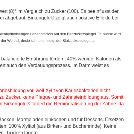
rt (8)* im Vergleich zu Zucker (100). Es beeinflusst den
i abgebaut. Birkengold® zeigt auch positive Effekte bei
enhydrathaltigen Lebensmittels auf den Blutzuckerspiegel. Teilweise wird
r Wert ist, desto schneller steigt der Blutzuckerspiegel an.
 balancierte Ernährung fördern. 40% weniger Kalorien als
rdert auch den Verdauungsprozess. Im Darm weist es
riesbildung vor, weil Xylit von Kariesbakterien nicht
 zu Zucker, keine Plaque- und Zahnsteinbildung aus. Somit
n Birkengold® fördert die Remineralisierung der Zähne, da
 Backen, Marmeladen einkochen und für Desserts. Ersetzen
ten: 100% Xylitol (aus Birken- und Buchenrinde). Keine
n. Trocken lagern.