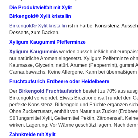
Die Produktvielfalt mit Xylit
Birkengold® Xylit kristallin
Birkengold® Xylit kristallin
ist in Farbe, Konsistenz, Auss
Desserts, zum Backen.
Xyligum Kaugummi Pfefferminze
Xyligum Kaugummis
werden ausschließlich mit europäis
nur natürliche Aromen eingesetzt. Xyligum Pefferminze ohne
Kaumasse, Glycerin, natürl. Arumen (Peppermint), gummi Ara
Carnaubawachs. Keine Allergene. Kann bei übermäßigem 
Fruchtaufstrich Erdbeere oder Heidelbeere
Der
Birkengold Fruchtaufstrich
besteht zu 70% aus ausg
Birkengold verwendet. Etwas Biozitronensaft rundet den Ge
perfekte Konsistenz. Birkengold und Früchte ergänzen sich
Ohne Zuckerzusatz, enthält von Natur aus Zucker (Erdbeer
Süßungsmittel Xylit, Geliermittel Pektin, Zitronensaft. K
wirken. Lagerung: Vor Wärme geschützt lagern. Nach dem 
Zahnkreide mit Xylit