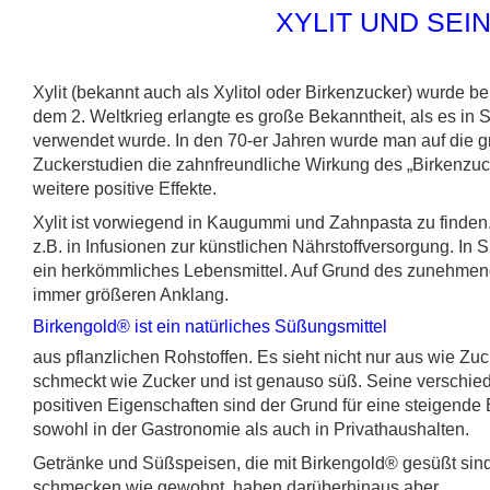
XYLIT UND SEI
Xylit (bekannt auch als Xylitol oder Birkenzucker) wurde b
dem 2. Weltkrieg erlangte es große Bekanntheit, als es in
verwendet wurde. In den 70-er Jahren wurde man auf die gr
Zuckerstudien die zahnfreundliche Wirkung des „Birkenzuc
weitere positive Effekte.
Xylit ist vorwiegend in Kaugummi und Zahnpasta zu finden.
z.B. in Infusionen zur künstlichen Nährstoffversorgung. In 
ein herkömmliches Lebensmittel. Auf Grund des zunehmen
immer größeren Anklang.
Birkengold® ist ein natürliches Süßungsmittel
aus pflanzlichen Rohstoffen. Es sieht nicht nur aus wie Zuc
schmeckt wie Zucker und ist genauso süß. Seine verschie
positiven Eigenschaften sind der Grund für eine steigende 
sowohl in der Gastronomie als auch in Privathaushalten.
Getränke und Süßspeisen, die mit Birkengold® gesüßt sind
schmecken wie gewohnt, haben darüberhinaus aber …