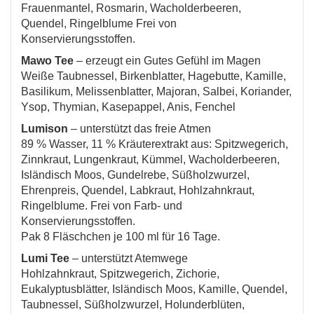
Frauenmantel, Rosmarin, Wacholderbeeren,
Quendel, Ringelblume Frei von
Konservierungsstoffen.
Mawo Tee
– erzeugt ein Gutes Gefühl im Magen
Weiße Taubnessel, Birkenblatter, Hagebutte, Kamille,
Basilikum, Melissenblatter, Majoran, Salbei, Koriander,
Ysop, Thymian, Kasepappel, Anis, Fenchel
Lumison
– unterstützt das freie Atmen
89 % Wasser, 11 % Kräuterextrakt aus: Spitzwegerich,
Zinnkraut, Lungenkraut, Kümmel, Wacholderbeeren,
Isländisch Moos, Gundelrebe, Süßholzwurzel,
Ehrenpreis, Quendel, Labkraut, Hohlzahnkraut,
Ringelblume. Frei von Farb- und
Konservierungsstoffen.
Pak 8 Fläschchen je 100 ml für 16 Tage.
Lumi Tee
– unterstützt Atemwege
Hohlzahnkraut, Spitzwegerich, Zichorie,
Eukalyptusblätter, Isländisch Moos, Kamille, Quendel,
Taubnessel, Süßholzwurzel, Holunderblüten,