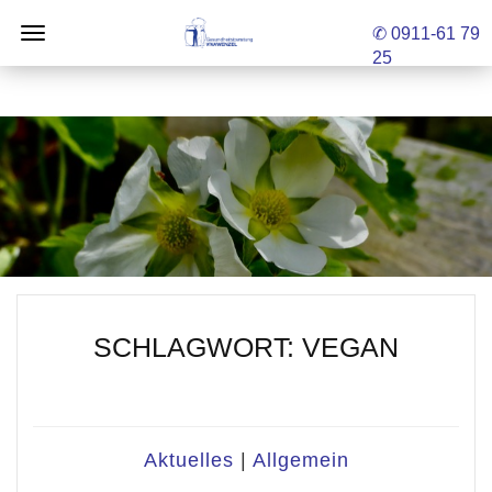
✆ 0911-61 79
25
SCHLAGWORT:
VEGAN
Aktuelles
|
Allgemein