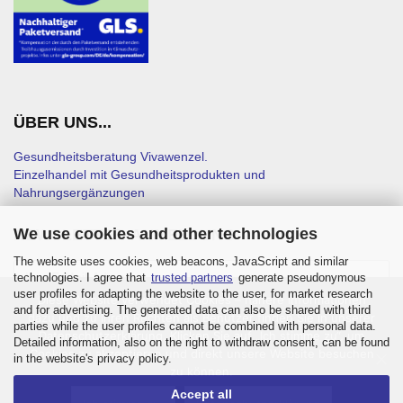
ÜBER UNS...
Gesundheitsberatung Vivawenzel.
Einzelhandel mit Gesundheitsprodukten und
Nahrungsergänzungen
We use cookies and other technologies
NEWSLETTER-ANMELDUNG
The website uses cookies, web beacons, JavaScript and similar
technologies. I agree that
trusted partners
generate pseudonymous
user profiles for adapting the website to the user, for market research
Diese Website verwendet Cookies – nähere Informationen
and for advertising. The generated data can also be shared with third
dazu und zu Ihren Rechten als Benutzer finden Sie in unserer
parties while the user profiles cannot be combined with personal data.
Datenschutzerklärung. Klicken Sie auf „Ich stimme zu“, um
Detailed information, also on the right to withdraw consent, can be found
Cookies zu akzeptieren und direkt unsere Website besuchen
in the website's privacy policy.
zu können.
Accept all