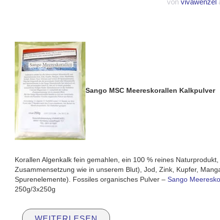
von
vivawenzel
a
Sango MSC Meereskorallen Kalkpulver
Korallen Algenkalk fein gemahlen, ein 100 % reines Naturprodukt
Zusammensetzung wie in unserem Blut), Jod, Zink, Kupfer, Mangan,
Spurenelemente). Fossiles organisches Pulver –
Sango Meereskor
250g/3x250g
WEITERLESEN