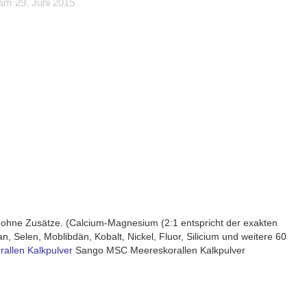
m 29. Juni 2015
, ohne Zusätze. (Calcium-Magnesium (2:1 entspricht der exakten
 Selen, Moblibdän, Kobalt, Nickel, Fluor, Silicium und weitere 60
allen Kalkpulver
Sango MSC Meereskorallen Kalkpulver