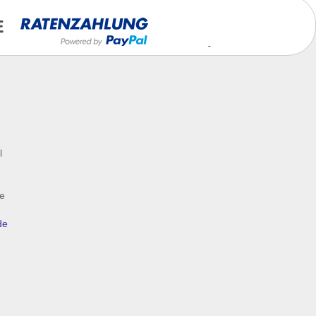
l
e
de