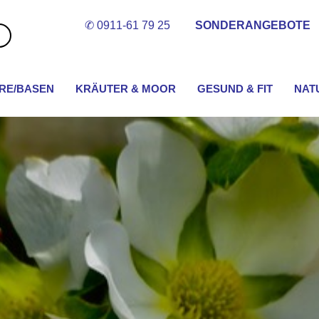
✆ 0911-61 79 25
SONDERANGEBOTE
Suche
im
Shop...
RE/BASEN
KRÄUTER & MOOR
GESUND & FIT
NAT