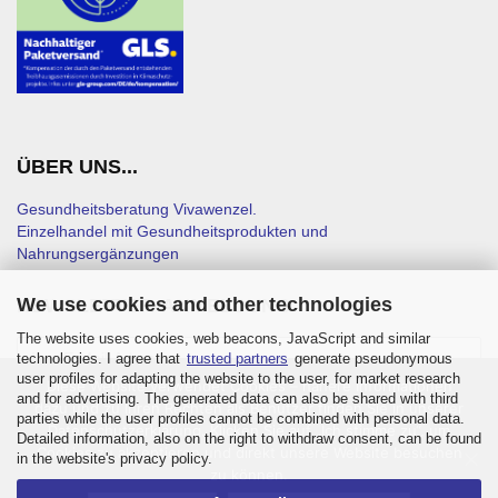
ÜBER UNS...
Gesundheitsberatung Vivawenzel.
Einzelhandel mit Gesundheitsprodukten und
Nahrungsergänzungen
We use cookies and other technologies
NEWSLETTER-ANMELDUNG
The website uses cookies, web beacons, JavaScript and similar
technologies. I agree that
trusted partners
generate pseudonymous
user profiles for adapting the website to the user, for market research
Diese Website verwendet Cookies – nähere Informationen
and for advertising. The generated data can also be shared with third
dazu und zu Ihren Rechten als Benutzer finden Sie in unserer
parties while the user profiles cannot be combined with personal data.
Datenschutzerklärung. Klicken Sie auf „Ich stimme zu“, um
Detailed information, also on the right to withdraw consent, can be found
Cookies zu akzeptieren und direkt unsere Website besuchen
in the website's privacy policy.
zu können.