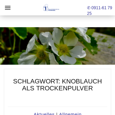
✆ 0911-61 79
25
SCHLAGWORT:
KNOBLAUCH
ALS TROCKENPULVER
Aktuelles
|
Allgemein