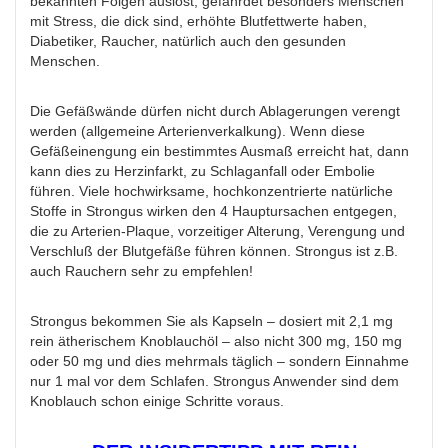
bekannten Folgen auslöst, gefährdet besonders Menschen
mit Stress, die dick sind, erhöhte Blutfettwerte haben,
Diabetiker, Raucher, natürlich auch den gesunden
Menschen.
Die Gefäßwände dürfen nicht durch Ablagerungen verengt
werden (allgemeine Arterienverkalkung). Wenn diese
Gefäßeinengung ein bestimmtes Ausmaß erreicht hat, dann
kann dies zu Herzinfarkt, zu Schlaganfall oder Embolie
führen. Viele hochwirksame, hochkonzentrierte natürliche
Stoffe in Strongus wirken den 4 Hauptursachen entgegen,
die zu Arterien-Plaque, vorzeitiger Alterung, Verengung und
Verschluß der Blutgefäße führen können. Strongus ist z.B.
auch Rauchern sehr zu empfehlen!
Strongus bekommen Sie als Kapseln – dosiert mit 2,1 mg
rein ätherischem Knoblauchöl – also nicht 300 mg, 150 mg
oder 50 mg und dies mehrmals täglich – sondern Einnahme
nur 1 mal vor dem Schlafen. Strongus Anwender sind dem
Knoblauch schon einige Schritte voraus.