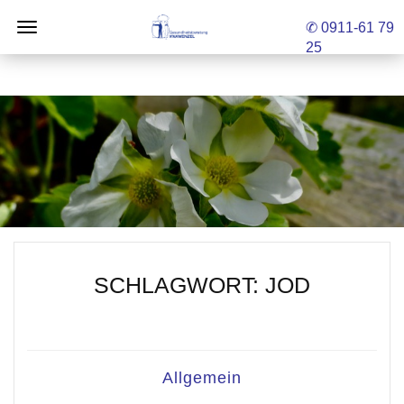
✆ 0911-61 79
25
SCHLAGWORT:
JOD
Allgemein