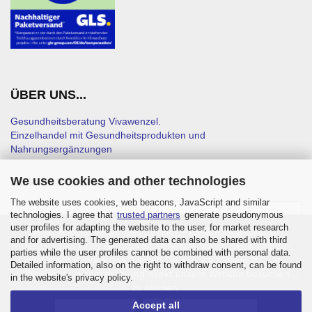
ÜBER UNS...
Gesundheitsberatung Vivawenzel.
Einzelhandel mit Gesundheitsprodukten und
Nahrungsergänzungen
We use cookies and other technologies
NEWSLETTER-ANMELDUNG
The website uses cookies, web beacons, JavaScript and similar
technologies. I agree that
trusted partners
generate pseudonymous
user profiles for adapting the website to the user, for market research
Diese Website verwendet Cookies – nähere Informationen
and for advertising. The generated data can also be shared with third
dazu und zu Ihren Rechten als Benutzer finden Sie in unserer
parties while the user profiles cannot be combined with personal data.
Datenschutzerklärung. Klicken Sie auf „Ich stimme zu“, um
Detailed information, also on the right to withdraw consent, can be found
Cookies zu akzeptieren und direkt unsere Website besuchen
in the website's privacy policy.
zu können.
Accept all