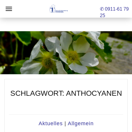
✆ 0911-61 79
25
SCHLAGWORT:
ANTHOCYANEN
Aktuelles
|
Allgemein