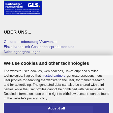
ÜBER UNS...
Gesundheitsberatung Vivawenzel.
Einzelhandel mit Gesundheitsprodukten und
Nahrungsergänzungen
We use cookies and other technologies
NEWSLETTER-ANMELDUNG
The website uses cookies, web beacons, JavaScript and similar
technologies. I agree that
trusted partners
generate pseudonymous
user profiles for adapting the website to the user, for market research
Diese Website verwendet Cookies – nähere Informationen
and for advertising. The generated data can also be shared with third
dazu und zu Ihren Rechten als Benutzer finden Sie in unserer
parties while the user profiles cannot be combined with personal data.
Datenschutzerklärung. Klicken Sie auf „Ich stimme zu“, um
Detailed information, also on the right to withdraw consent, can be found
Cookies zu akzeptieren und direkt unsere Website besuchen
in the website's privacy policy.
zu können.
Accept all
Ich stimme zu.
Datenschutzerklärung