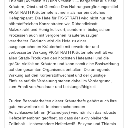
Thiamin (=Vitamin B
1
) und Vitamin C – hergestellt aus Hefe,
Kräutern, Obst und Gemüse.Das Nahrungsergänzungsmittel
PK-STRATH Kräuterhefe ist mehr als nur ein übliches
Hefepräparat. Die Hefe für PK-STRATH wird nicht nur mit
nährstoffreichen Konzentraten wie Rübendicksaft,
Malzextrakt und Honig kultiviert, sondern in biologischen
Prozessen auch mit vergorenen Kräuterauszügen
verarbeitet. Dadurch wird die Hefe zu einer
ausgesprochenen Kräuterhefe mit erweiterter und
verbesserter Wirkung.PK-STRATH Kräuterhefe enthält von
allen Strath-Produkten den höchsten Hefeanteil und die
größte Vielfalt an Kräutern und kann somit eine Basiswirkung
auf den gesamten Organismus entfalten. Die anregende
Wirkung auf den Körperstoffwechsel und der günstige
Einfluss auf die Verdauung stehen dabei im Vordergrund,
zum Erhalt von Ausdauer und Leistungsfähigkeit.
Zu den Besonderheiten dieser Kräuterhefe gehört auch ihre
gute Verwertbarkeit. In einem schonenden
Aufschlussverfahren (Plasmolyse) wird nämlich das robuste
Hefezellmembran geöffnet, so dass der aktiv bleibende
Zellinhalt – insbesondere Hefeeiweiß, Enzyme und Thiamin