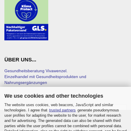
ÜBER UNS...
Gesundheitsberatung Vivawenzel.
Einzelhandel mit Gesundheitsprodukten und
Nahrungsergänzungen
We use cookies and other technologies
NEWSLETTER-ANMELDUNG
The website uses cookies, web beacons, JavaScript and similar
technologies. I agree that
trusted partners
generate pseudonymous
user profiles for adapting the website to the user, for market research
Diese Website verwendet Cookies – nähere Informationen
and for advertising. The generated data can also be shared with third
dazu und zu Ihren Rechten als Benutzer finden Sie in unserer
parties while the user profiles cannot be combined with personal data.
Datenschutzerklärung. Klicken Sie auf „Ich stimme zu“, um