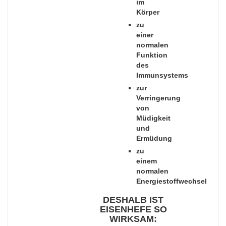
im
Körper
zu
einer
normalen
Funktion
des
Immunsystems
zur
Verringerung
von
Müdigkeit
und
Ermüdung
zu
einem
normalen
Energiestoffwechsel
DESHALB IST
EISENHEFE SO
WIRKSAM: