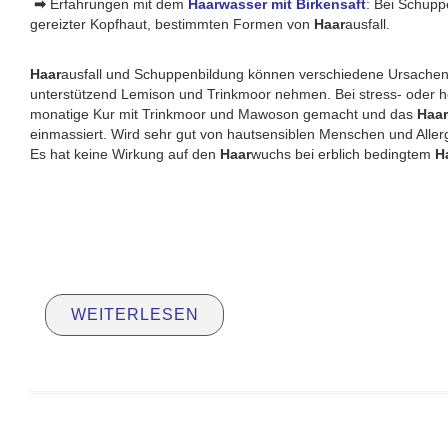
➡
Erfahrungen mit dem
Haarwasser mit Birkensaft
: Bei Schupp
gereizter Kopfhaut, bestimmten Formen von
Haar
ausfall.
Haar
ausfall und Schuppenbildung können verschiedene Ursachen 
unterstützend Lemison und Trinkmoor nehmen. Bei stress- oder 
monatige Kur mit Trinkmoor und Mawoson gemacht und das
Haar
einmassiert. Wird sehr gut von hautsensiblen Menschen und Allerg
Es hat keine Wirkung auf den
Haar
wuchs bei erblich bedingtem
H
WEITERLESEN