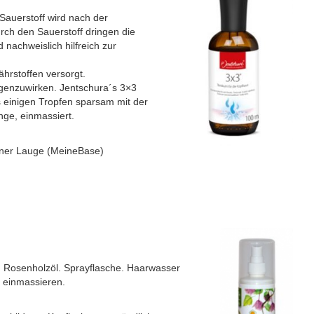
Sauerstoff wird nach der
urch den Sauerstoff dringen die
 nachweislich hilfreich zur
hrstoffen versorgt.
genzuwirken. Jentschura´s 3×3
ls einigen Tropfen sparsam mit der
nge, einmassiert.
iner Lauge (MeineBase)
, Rosenholzöl. Sprayflasche. Haarwasser
 einmassieren.