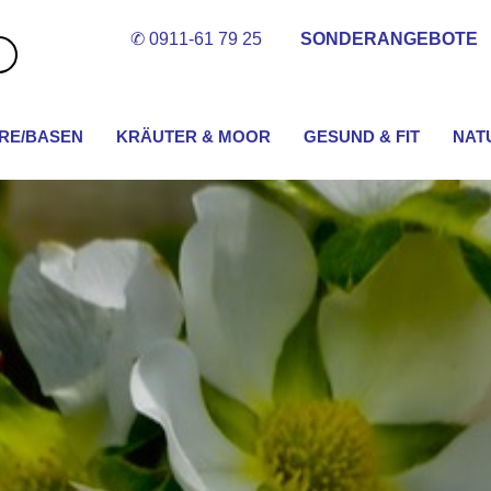
✆ 0911-61 79 25
SONDERANGEBOTE
Suche
im
Shop...
RE/BASEN
KRÄUTER & MOOR
GESUND & FIT
NAT