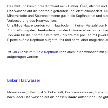
Das 3×3 Tonikum für die Kopfhaut mit 21 äther. Ölen, Alkohol und 
Haar
wäsche auf die Kopfhaut geträufelt und leicht einmassiert. D
Mineralstoffe und Spurenelemente gut in die Kopfhaut ein und sind
Verbesserung des
Haar
wuchses.
Unzählige
Haare
werden vom Haarboden mit einer Vielzahl von Nä
Zur Kräftigung des
Haar
bodens, um der Entmineralisierung entge
Tonikum für die Kopfhaut wird zwei- bis dreimal pro Tag mit jewei
Pipette auf die Kopfhaut aufgeträufelt und sanft, aber möglichst la
➡
3×3 Tonikum für die Kopfhaut
kann auch in Kombination mit e
aufgetragen werden.
Birken Haarwasser
Moorwasser, Ethanol, 4 % Birkensaft, Brennesselwasser, Glycerin
nach jeder
Haar
wäsche auf die nassen
Haare
aufsprühen und gut