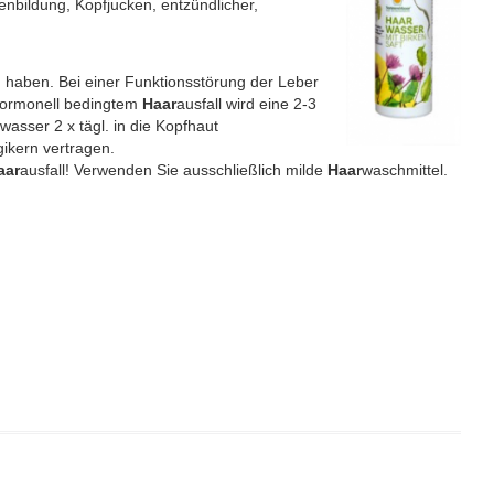
enbildung, Kopfjucken, entzündlicher,
haben. Bei einer Funktionsstörung der Leber
hormonell bedingtem
Haar
ausfall wird eine 2-3
wasser 2 x tägl. in die Kopfhaut
ikern vertragen.
aar
ausfall! Verwenden Sie ausschließlich milde
Haar
waschmittel.