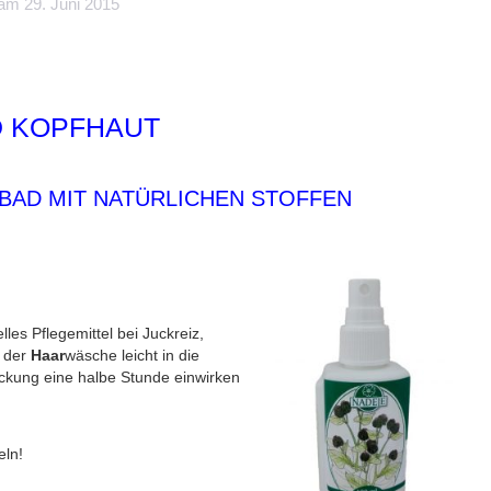
m 29. Juni 2015
 KOPFHAUT
BAD MIT NATÜRLICHEN STOFFEN
lles Pflegemittel bei Juckreiz,
 der
Haar
wäsche leicht in die
ckung eine halbe Stunde einwirken
eln!