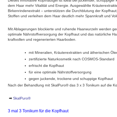
Dieses innovative Kopfhautgel ist ideal bei juckender, schuppiger
dem Haar mehr Vitalität und Energie. Ausgewählte Kräuterextrakt
Birkenrindenextrakt – unterstützen die Durchblutung der Kopfhaut
Stoffen und verleihen dem Haar deutlich mehr Spannkraft und Vo
Mit Ablagerungen blockierte und ruhende Haarwurzeln werden gerei
optimale Nährstoffversorgung der Kopfhaut und das natürliche Ha
kraftvollen und regenerierten Haarboden.
mit Mineralien, Kräuterextrakten und ätherischen Öle
zertifizierte Naturkosmetik nach COSMOS-Standard
erfrischt die Kopfhaut
für eine optimale Nährstoffversorgung
gegen juckende, trockene und schuppige Kopfhaut
Nach der Behandlung mit SkalPuro® das 3 x 3 Tonikum auf die Ko
➡
SkalPuro®
3 mal 3 Tonikum für die Kopfhaut