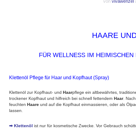
von
vivawenzel
a
HAARE UND
FÜR WELLNESS IM HEIMISCHEN 
Klettenöl Pflege für Haar und Kopfhaut (Spray)
Klettenöl zur Kopfhaut- und
Haar
pflege ein altbewährtes, traditione
trockener Kopfhaut und hilfreich bei schnell fettendem
Haar
. Nach
feuchten
Haare
und auf die Kopfhaut einmassieren, oder als Ölpa
lassen.
➡ Klettenöl
ist nur für kosmetische Zwecke. Vor Gebrauch schütt